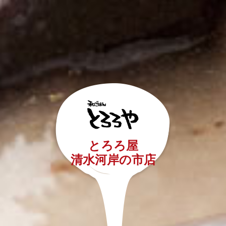
とろろ屋
和ごはん とろろや
清水河岸の市店