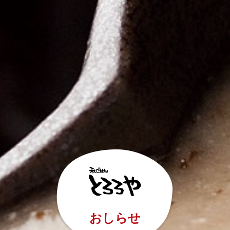
おしらせ
和ごはん とろろや